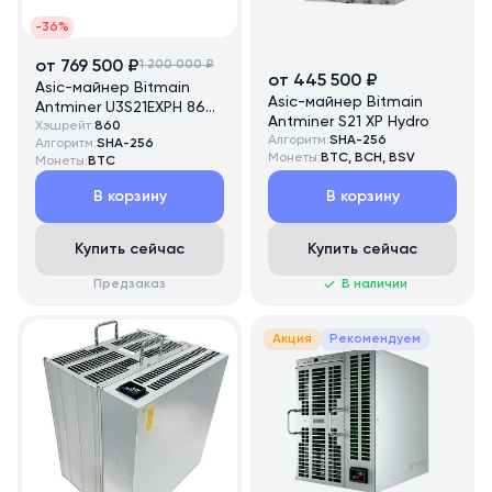
-36%
от 769 500 ₽
1 200 000 ₽
от 445 500 ₽
Asic-майнер Bitmain
Asic-майнер Bitmain
Antminer U3S21EXPH 860
Antminer S21 XP Hydro
TH/s
Хэшрейт:
860
Алгоритм:
SHA-256
Алгоритм:
SHA-256
Монеты:
BTC, BCH, BSV
Монеты:
BTC
В корзину
В корзину
Купить сейчас
Купить сейчас
Предзаказ
В наличии
Акция
Рекомендуем