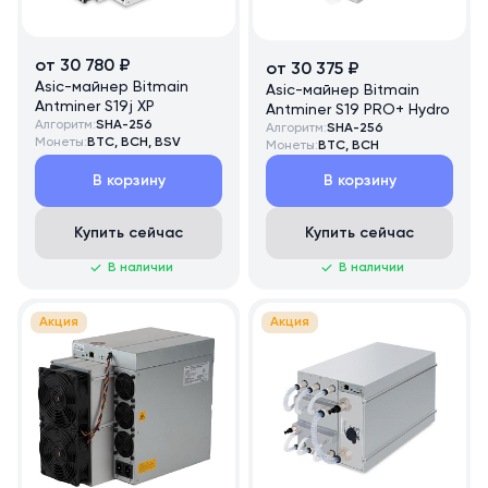
от 30 780 ₽
от 30 375 ₽
Asic-майнер Bitmain
Asic-майнер Bitmain
Antminer S19j XP
Antminer S19 PRO+ Hydro
Алгоритм:
SHA-256
Алгоритм:
SHA-256
Монеты:
BTC, BCH, BSV
Монеты:
BTC, BCH
В корзину
В корзину
Купить сейчас
Купить сейчас
В наличии
В наличии
Акция
Акция