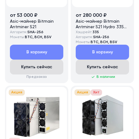
от 53 000 ₽
от 280 000 ₽
Asic-майнер Bitmain
Asic-майнер Bitmain
Antminer S21
Antminer S21 Hydro 335
Алгоритм:
SHA-256
TH/s
Хэшрейт:
335
Монеты:
BTC, BCH, BSV
Алгоритм:
SHA-256
Монеты:
BTC, BCH, BSV
В корзину
В корзину
Купить сейчас
Купить сейчас
Предзаказ
В наличии
Акция
Акция
Хит