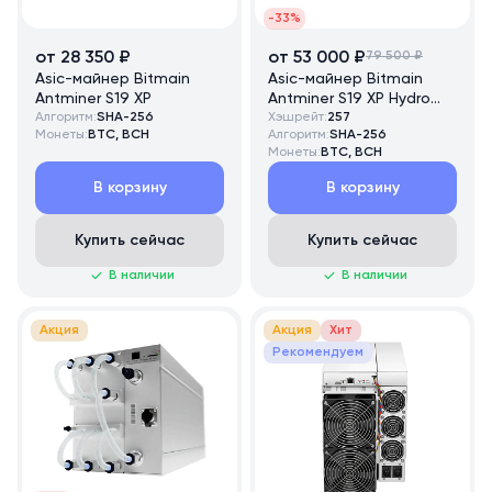
-33%
от 28 350 ₽
от 53 000 ₽
79 500 ₽
Asic-майнер Bitmain
Asic-майнер Bitmain
Antminer S19 XP
Antminer S19 XP Hydro
Алгоритм:
SHA-256
257 TH/s
Хэшрейт:
257
Монеты:
BTC, BCH
Алгоритм:
SHA-256
Монеты:
BTC, BCH
В корзину
В корзину
Купить сейчас
Купить сейчас
В наличии
В наличии
Акция
Акция
Хит
Рекомендуем