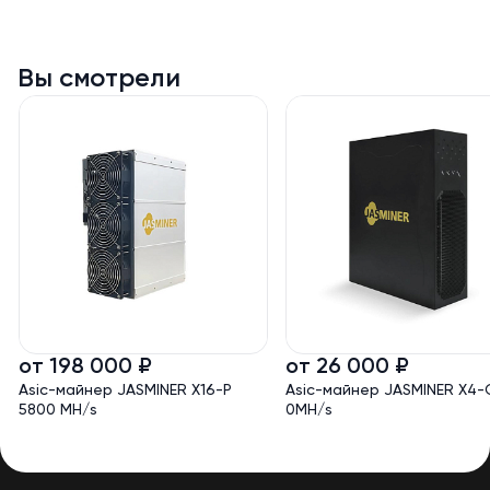
предлагаем решения как для начинающих пользователей, так и для
профессиональных майнинг-операторов. Все устройства проходят
проверку перед отправкой и сопровождаются технической
поддержкой.
Вы смотрели
от 198 000 ₽
от 26 000 ₽
Asic-майнер JASMINER X16-P
Asic-майнер JASMINER X4-
5800 MH/s
0MH/s