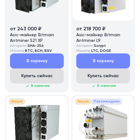
от 243 000 ₽
от 218 700 ₽
Asic-майнер Bitmain
Asic-майнер Bitmain
Antminer S21 XP
Antminer L9
Алгоритм:
SHA-256
Алгоритм:
Scrypt
Монеты:
BTC, BCH, BSV
Монеты:
LTC, DOGE
В корзину
В корзину
Купить сейчас
Купить сейчас
В наличии
В наличии
Акция
Акция
Рекомендуем