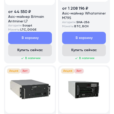
от 1 208 196 ₽
от 44 550 ₽
Asic-майнер Whatsminer
Asic-майнер Bitmain
M79S
Antminer L7
Алгоритм:
SHA-256
Алгоритм:
Scrypt
Монеты:
BTC, BCH
Монеты:
LTC, DOGE
В корзину
В корзину
Купить сейчас
Купить сейчас
В наличии
В наличии
Акция
Хит
Акция
Хит