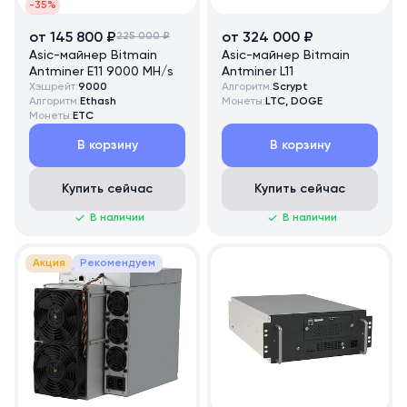
-35%
от 145 800 ₽
225 000 ₽
от 324 000 ₽
Asic-майнер Bitmain
Asic-майнер Bitmain
Antminer E11 9000 MH/s
Antminer L11
Хэшрейт:
9000
Алгоритм:
Scrypt
Алгоритм:
Ethash
Монеты:
LTC, DOGE
Монеты:
ETC
В корзину
В корзину
Купить сейчас
Купить сейчас
В наличии
В наличии
Акция
Рекомендуем