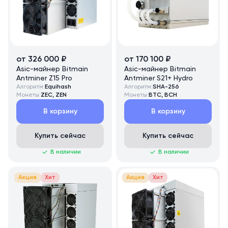
от 326 000 ₽
от 170 100 ₽
Asic-майнер Bitmain
Asic-майнер Bitmain
Antminer Z15 Pro
Antminer S21+ Hydro
Алгоритм:
Equihash
Алгоритм:
SHA-256
Монеты:
ZEC, ZEN
Монеты:
BTC, BCH
В корзину
В корзину
Купить сейчас
Купить сейчас
В наличии
В наличии
Акция
Хит
Акция
Хит