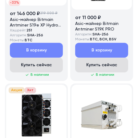
-33%
от 146 000 ₽
219 000 ₽
от 11 000 ₽
Asic-майнер Bitmain
Asic-майнер Bitmain
Antminer S19e XP Hydro
Antminer S19K PRO
251 TH/s
Хэшрейт:
251
Алгоритм:
SHA-256
Алгоритм:
SHA-256
Монеты:
BTC, BCH, BSV
Монеты:
BTC
В корзину
В корзину
Купить сейчас
Купить сейчас
В наличии
В наличии
Акция
Хит