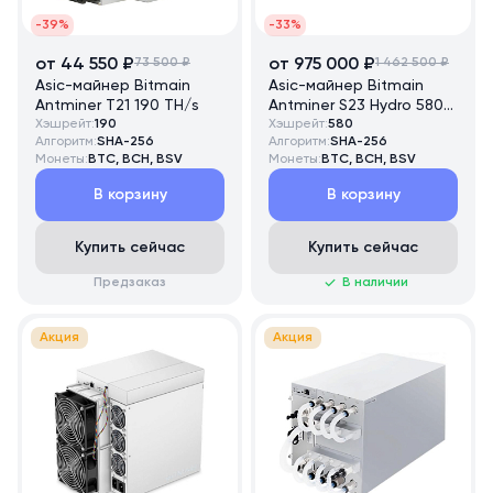
-39%
-33%
от 44 550 ₽
73 500 ₽
от 975 000 ₽
1 462 500 ₽
Asic-майнер Bitmain
Asic-майнер Bitmain
Antminer T21 190 TH/s
Antminer S23 Hydro 580
Хэшрейт:
190
TH/s
Хэшрейт:
580
Алгоритм:
SHA-256
Алгоритм:
SHA-256
Монеты:
BTC, BCH, BSV
Монеты:
BTC, BCH, BSV
В корзину
В корзину
Купить сейчас
Купить сейчас
Предзаказ
В наличии
Акция
Акция