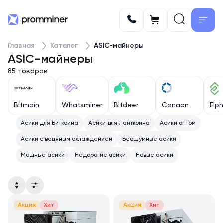
Главная
Каталог
ASIC-майнеры
ASIC-майнеры
85 товаров
Bitmain
Whatsminer
Bitdeer
Canaan
Elp
Асики для Биткоина
Асики для Лайткоина
Асики оптом
Асики с водяным охлаждением
Бесшумные асики
Мощные асики
Недорогие асики
Новые асики
Акция
Хит
Акция
Хит