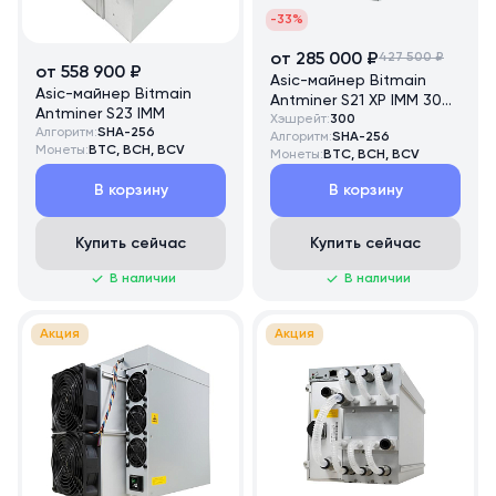
-33%
от 285 000 ₽
427 500 ₽
от 558 900 ₽
Asic-майнер Bitmain
Asic-майнер Bitmain
Antminer S21 XP IMM 300
Antminer S23 IMM
TH/s
Хэшрейт:
300
Алгоритм:
SHA-256
Алгоритм:
SHA-256
Монеты:
BTC, BCH, BCV
Монеты:
BTC, BCH, BCV
В корзину
В корзину
Купить сейчас
Купить сейчас
В наличии
В наличии
Акция
Акция