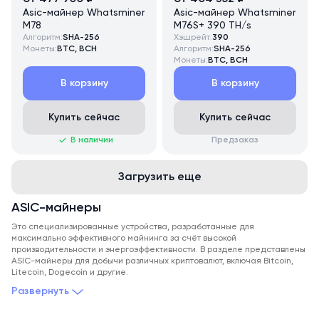
Asic-майнер Whatsminer
Asic-майнер Whatsminer
M78
M76S+ 390 TH/s
Алгоритм:
SHA-256
Хэшрейт:
390
Монеты:
BTC, BCH
Алгоритм:
SHA-256
Монеты:
BTC, BCH
В корзину
В корзину
Купить сейчас
Купить сейчас
В наличии
Предзаказ
Загрузить еще
ASIC-майнеры
Это специализированные устройства, разработанные для
максимально эффективного майнинга за счёт высокой
производительности и энергоэффективности. В разделе представлены
ASIC-майнеры для добычи различных криптовалют, включая Bitcoin,
Litecoin, Dogecoin и другие.
Развернуть
Компания Promminer с 2017 года занимается поставкой и
обслуживанием асиков и прочего оборудования для майнинга. Мы