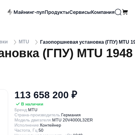
Майнинг-пул
Продукты
Сервисы
Компания
овки
MTU
Газопоршневая установка (ГПУ) MTU 1
ановка (ГПУ) MTU 1948
113 658 200 ₽
В наличии
Бренд:
MTU
Страна-производитель:
Германия
Модель двигателя:
MTU 20V4000L32ER
Исполнение:
Контейнер
Частота, Гц:
50