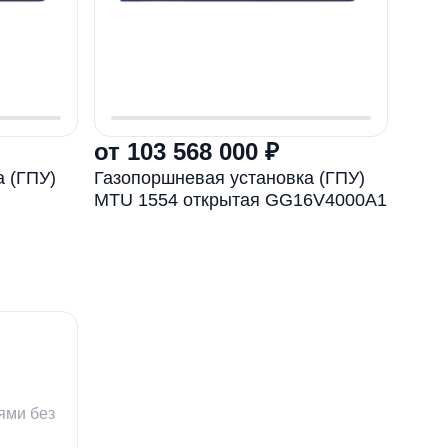
от 103 568 000 ₽
от 
 (ГПУ)
Газопоршневая установка (ГПУ)
Газо
MTU 1554 открытая GG16V4000A1
MTU 
ями без