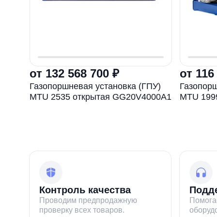
от 132 568 700 ₽
от 116
Газопоршневая установка (ГПУ)
Газопорш
MTU 2535 открытая GG20V4000A1
MTU 199
Контроль качества
Подде
Проводим предпродажную
Помога
проверку всех товаров.
оборуд