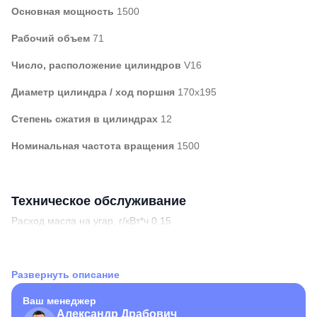
Основная мощность
1500
Рабочий объем
71
Число, расположение цилиндров
V16
Диаметр цилиндра / ход поршня
170х195
Степень сжатия в цилиндрах
12
Номинальная частота вращения
1500
Техническое обслуживание
Расход масла на угар, г/кВт*ч 0,15
ГПУ MWM надежный, экономичный и устойчивый
промышленный газопоршневой двигатель. В условиях
растущих затрат на электроэнергию или ненадежного
Развернуть описание
локального энергоснабжения, собственная генерация на ГПУ
MWM будет отличным решением для предприятий.
Ваш менеджер
Александр Драбович