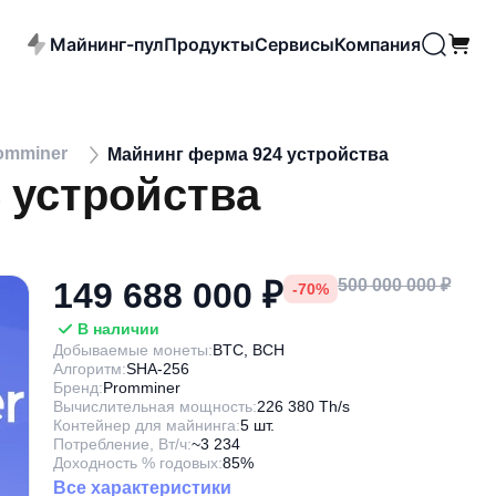
Майнинг-пул
Продукты
Сервисы
Компания
omminer
Майнинг ферма 924 устройства
 устройства
149 688 000 ₽
500 000 000 ₽
-70%
В наличии
Добываемые монеты:
BTC, BCH
Алгоритм:
SHA-256
Бренд:
Promminer
Вычислительная мощность:
226 380 Тh/s
Контейнер для майнинга:
5 шт.
Потребление, Вт/ч:
~3 234
Доходность % годовых:
85%
Все характеристики