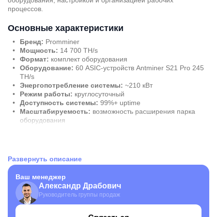
оборудования, настройкой и организацией рабочих
процессов.
Основные характеристики
Бренд:
Promminer
Мощность:
14 700 TH/s
Формат:
комплект оборудования
Оборудование:
60 ASIC-устройств Antminer S21 Pro 245
TH/s
Энергопотребление системы:
~210 кВт
Режим работы:
круглосуточный
Доступность системы:
99%+ uptime
Масштабируемость:
возможность расширения парка
оборудования
Уровень автоматизации:
удалённый мониторинг и
управление
Развернуть описание
Комплектация
Майнинг-ферма на 60 устройств — это готовый комплект
Ваш менеджер
оборудования для запуска добычи цифровых активов.
Александр Драбович
Руководитель группы продаж
60 ASIC-майнеров Antminer S21 Pro 245 TH/s
предварительное тестирование и проверка оборудования