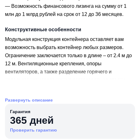
— Возможность финансового лизинга на сумму от 1
млн до 1 млрд рублей на срок от 12 до 36 месяцев.
Конструктивные особенности
Модульная конструкция контейнера оставляет вам
возможность выбрать контейнер любых размеров.
Ограничение заключается только в длине – от 2.4 м до
12 м. Вентиляционные крепления, опоры
вентиляторов, а также разделение горячего и
холодного коридоров можно согласовать на стадии
производства. На крыше предусмотрены утеплитель и
пароизоляция. А для дополнительной безопасности
Развернуть описание
можно установить скрытую обрешетку.
Гарантия
365 дней
Электрическая часть
Во избежание чрезвычайных ситуаций
Проверить гарантию
электропроводка выполнена в виде медного кабеля,