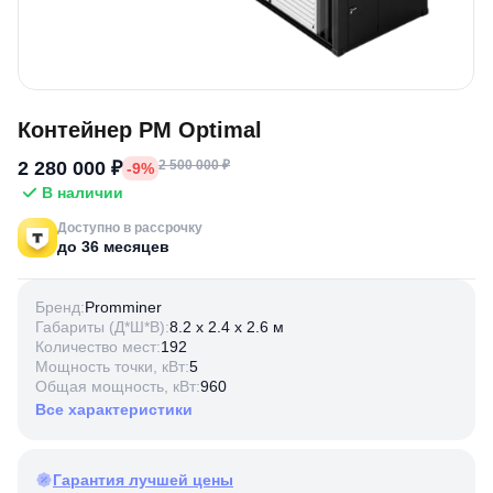
Контейнер PM Optimal
2 280 000 ₽
2 500 000 ₽
-9%
В наличии
Доступно в рассрочку
до 36 месяцев
Бренд:
Promminer
Габариты (Д*Ш*В):
8.2 х 2.4 х 2.6 м
Количество мест:
192
Мощность точки, кВт:
5
Общая мощность, кВт:
960
Все характеристики
Гарантия лучшей цены