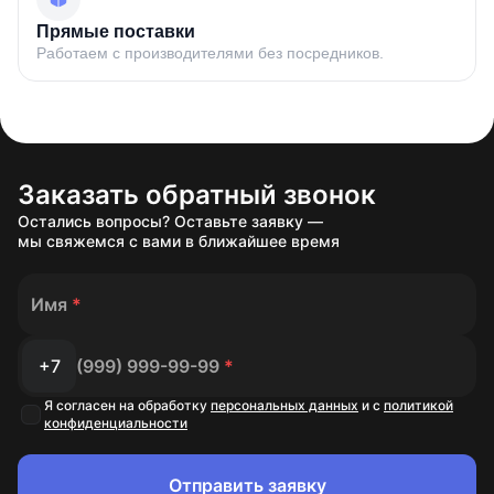
Прямые поставки
Дистанционное управление
Работаем с производителями без посредников.
На расстоянии вам доступны следующие функции:
Установка параметров работы вентиляции;
Управление электропитанием контейнера;
Получение информации о состоянии работы вентиляции/
потребленной электроэнергии/пофазных значениях
напряжения/токов/мощности;
Заказать обратный звонок
Настройка аварийного отключения по превышению
температуры/отказу вентиляции/превышению мощности;
Остались вопросы? Оставьте заявку —
Оповещение системы об аварийных ситуациях.
мы свяжемся с вами в ближайшее время
Имя
*
О производителе
Promminer входит в число ведущих поставщиков
+7
(999) 999-99-99
*
устройств для добычи криптовалюты. Он является
Я согласен на обработку
персональных данных
и с
политикой
официальным дистрибьютором устройств от лучших
конфиденциальности
производителей майнинг оборудования во всем мире.
Клиентская база компании насчитывает сотни тысяч
Отправить заявку