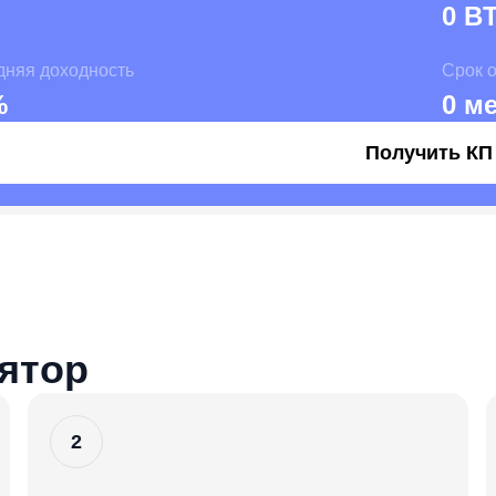
0 B
дняя доходность
Срок 
%
0 ме
Получить КП
лятор
2