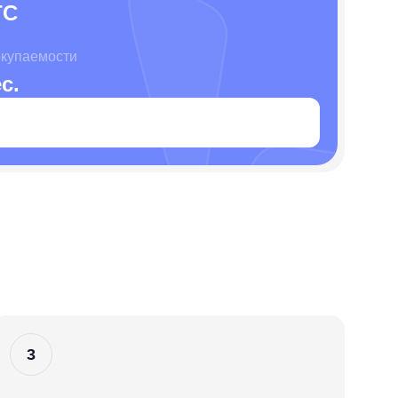
TC
окупаемости
с.
3