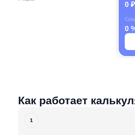
0 ₽
Сре
0 
Как работает кальку
1