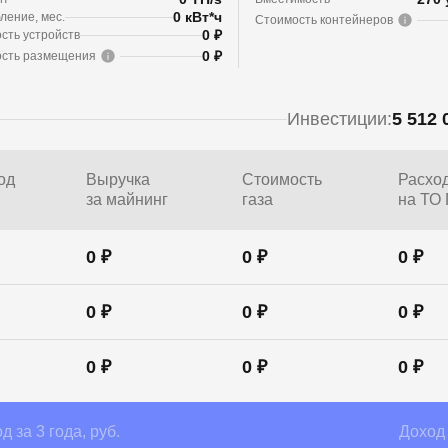
0 кВт*ч
ление, мес.
Стоимость контейнеров
0 ₽
сть устройств
0 ₽
сть размещения
Инвестиции:
5 512 
од
Выручка
Стоимость
Расхо
за майнинг
газа
на ТО
0 ₽
0 ₽
0 ₽
0 ₽
0 ₽
0 ₽
0 ₽
0 ₽
0 ₽
д за 3 года, руб.
Доход 