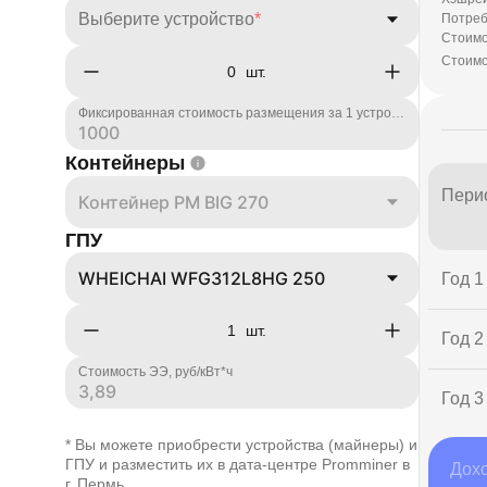
Выберите устройство
*
Потреб
Стоимо
Стоимо
шт.
Фиксированная стоимость размещения за 1 устройство, руб
Контейнеры
Пери
Контейнер PM BIG 270
ГПУ
WHEICHAI WFG312L8HG 250
Год 1
шт.
Год 2
Стоимость ЭЭ, руб/кВт*ч
Год 3
* Вы можете приобрести устройства (майнеры) и
ГПУ и разместить их в дата-центре Promminer в
Дохо
г. Пермь