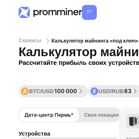
Сервисы
Калькулятор майнинга «под ключ»
Калькулятор майни
Рассчитайте прибыль своих устройст
100 000
83
BTC/USD
USD/RUB
Дата-центр Пермь*
Своя локация
Устройства
Хэшре