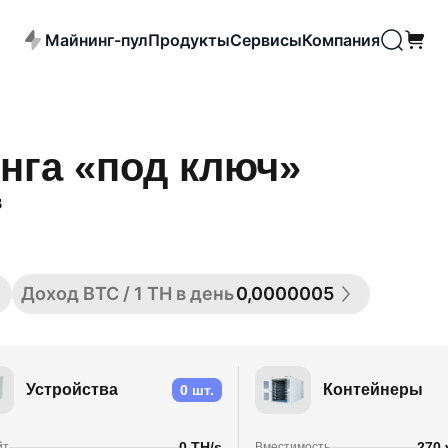
Майнинг-пул
Продукты
Сервисы
Компания
нга «под ключ»
в
Доход BTC / 1 TH в день
0,0000005
Устройства
Контейнеры
0 шт.
0 TH/s
270
йт
Вместимость