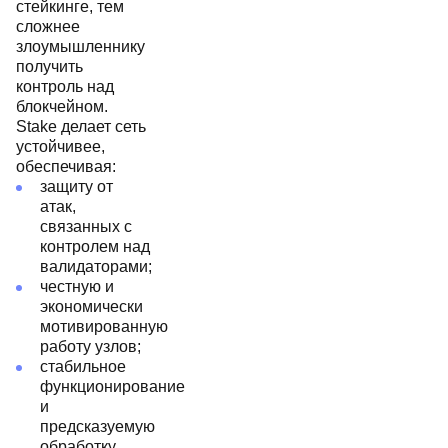
стейкинге, тем
сложнее
злоумышленнику
получить
контроль над
блокчейном.
Stake делает сеть
устойчивее,
обеспечивая:
защиту от
атак,
связанных с
контролем над
валидаторами;
честную и
экономически
мотивированную
работу узлов;
стабильное
функционирование
и
предсказуемую
обработку