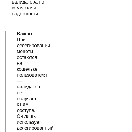
валидатора по
комиссии и
надёжности.
Важно:
При
делегировании
монеты
остаются
на
кошельке
пользователя
—
валидатор
не
получает
к ним
доступа.
Он лишь
использует
делегированный