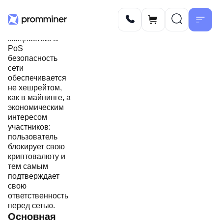
без
использования
вычислительных
мощностей. В
PoS
безопасность
сети
обеспечивается
не хешрейтом,
как в майнинге, а
экономическим
интересом
участников:
пользователь
блокирует свою
криптовалюту и
тем самым
подтверждает
свою
ответственность
перед сетью.
Основная